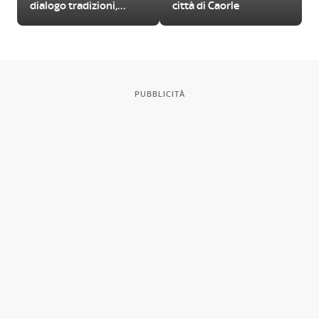
dialogo tradizioni,
città di Caorle
folklore e linguaggi
contemporanei
PUBBLICITÀ