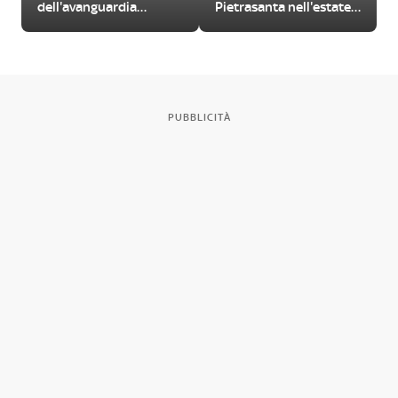
dell'avanguardia
Pietrasanta nell'estate
femminile del
2026
Novecento
PUBBLICITÀ