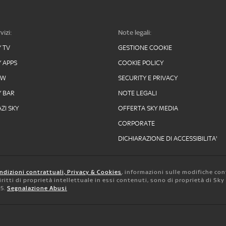
vizi:
Note legali:
Y TV
GESTIONE COOKIE
Y APPS
COOKIE POLICY
OW
SECURITY E PRIVACY
Y BAR
NOTE LEGALI
ZI SKY
OFFERTA SKY MEDIA
CORPORATE
DICHIARAZIONE DI ACCESSIBILITA'
ndizioni contrattuali, Privacy & Cookies
, informazioni sulle modifiche con
 diritti di proprietà intellettuale in essi contenuti, sono di proprietà di Sk
05.
Segnalazione Abusi