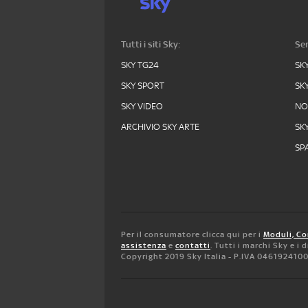
Tutti i siti Sky:
Ser
SKY TG24
SK
SKY SPORT
SK
SKY VIDEO
N
ARCHIVIO SKY ARTE
SK
SPA
Per il consumatore clicca qui per i
Moduli, Co
assistenza
e
contatti
. Tutti i marchi Sky e i
Copyright 2019 Sky Italia - P.IVA 046192410