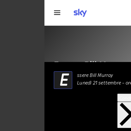
Fotografia
Essere Bill Murray
E
ssere Bill Murray
Lunedì 21 settembre – ore
ALTRO
21 Settembre 2020
Condi