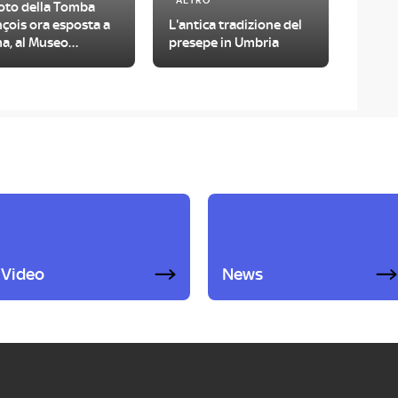
ALTRO
foto della Tomba
çois ora esposta a
L'antica tradizione del
a, al Museo
presepe in Umbria
ionale Etrusco
Video
News