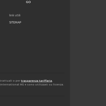
GO
link utili
SITEMAP
trattuali o per
trasparenza tariffaria
,
y international AG e sono utilizzati su licenza.