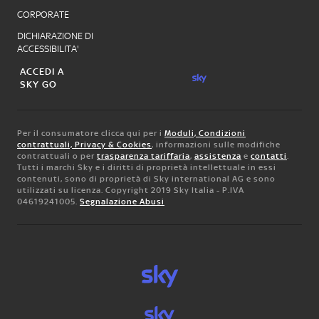
CORPORATE
DICHIARAZIONE DI
ACCESSIBILITA'
ACCEDI A
SKY GO
Per il consumatore clicca qui per i
Moduli, Condizioni
contrattuali, Privacy & Cookies
, informazioni sulle modifiche
contrattuali o per
trasparenza tariffaria
,
assistenza
e
contatti
.
Tutti i marchi Sky e i diritti di proprietà intellettuale in essi
contenuti, sono di proprietà di Sky international AG e sono
utilizzati su licenza. Copyright 2019 Sky Italia - P.IVA
04619241005.
Segnalazione Abusi