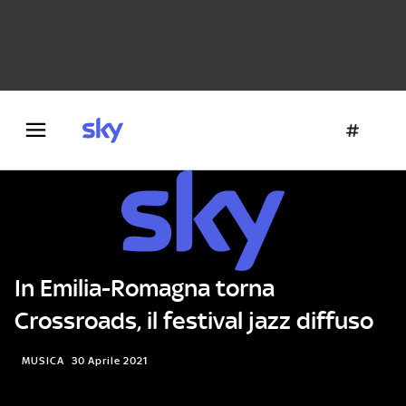
Danza e teatro
Fotografia
Letteratura
Architettura
In Emilia-Romagna torna
Crossroads, il festival jazz diffuso
MUSICA
30 Aprile 2021