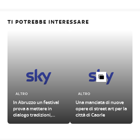
TI POTREBBE INTERESSARE
ALTRO
ALTRO
In Abruzzo un festival
Una manciata di nuove
prova a mettere in
opere di street art per la
dialogo tradizioni,
città di Caorle
d
folklore e linguaggi
contemporanei