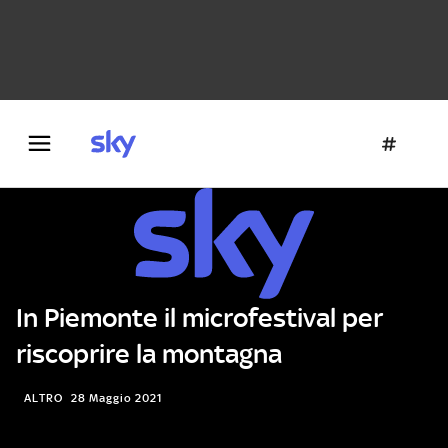
Danza e teatro
Fotografia
Letteratura
Architettura
In Piemonte il microfestival per
riscoprire la montagna
ALTRO
28 Maggio 2021