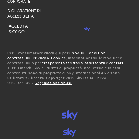
CORPORATE
DICHIARAZIONE DI
ACCESSIBILITA'
ACCEDI A
SKY GO
Per il consumatore clicca qui per i
Moduli, Condizioni
contrattuali, Privacy & Cookies
, informazioni sulle modifiche
contrattuali o per
trasparenza tariffaria
,
assistenza
e
contatti
.
Tutti i marchi Sky e i diritti di proprietà intellettuale in essi
contenuti, sono di proprietà di Sky international AG e sono
utilizzati su licenza. Copyright 2019 Sky Italia - P.IVA
04619241005.
Segnalazione Abusi