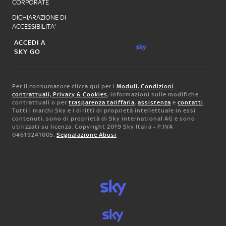
CORPORATE
DICHIARAZIONE DI
ACCESSIBILITA'
ACCEDI A
SKY GO
Per il consumatore clicca qui per i
Moduli, Condizioni
contrattuali, Privacy & Cookies
, informazioni sulle modifiche
contrattuali o per
trasparenza tariffaria
,
assistenza
e
contatti
.
Tutti i marchi Sky e i diritti di proprietà intellettuale in essi
contenuti, sono di proprietà di Sky international AG e sono
utilizzati su licenza. Copyright 2019 Sky Italia - P.IVA
04619241005.
Segnalazione Abusi