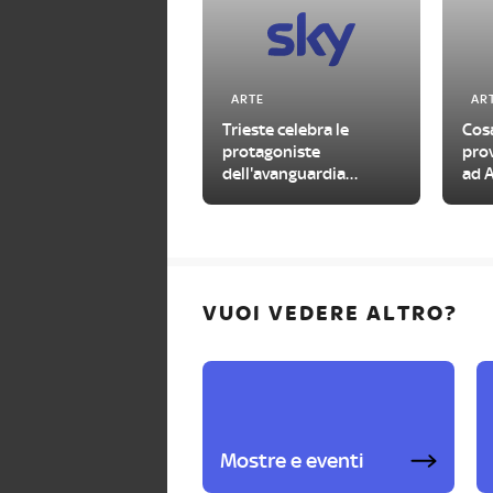
ARTE
AR
Trieste celebra le
Cosa
protagoniste
pro
dell'avanguardia
ad A
femminile del
Novecento
VUOI VEDERE ALTRO?
Mostre e eventi