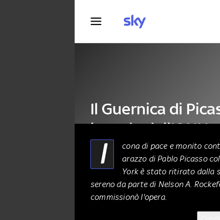
Fotografia
Il Guernica di Pica
la sede dell'ONU
I
cona di pace e monito contr
arazzo di Pablo Picasso col
ARTE
01 Marzo 2021
York è stato ritirato dalla
sereno da parte di Nelson A. Rockefe
commissionò l'opera.
Condi