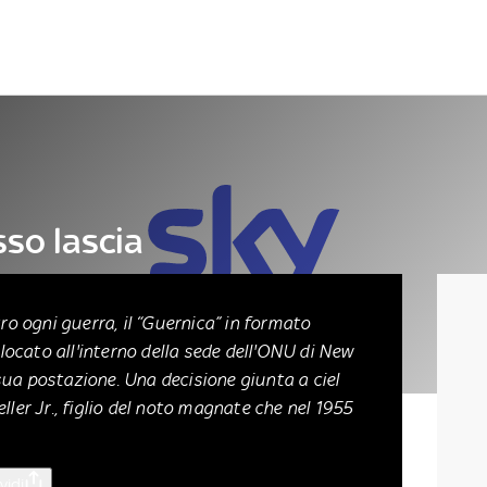
Letteratura
Architettura
Danza e teatro
sso lascia
o ogni guerra, il “Guernica” in formato
locato all'interno della sede dell'ONU di New
 sua postazione. Una decisione giunta a ciel
ller Jr., figlio del noto magnate che nel 1955
vidi