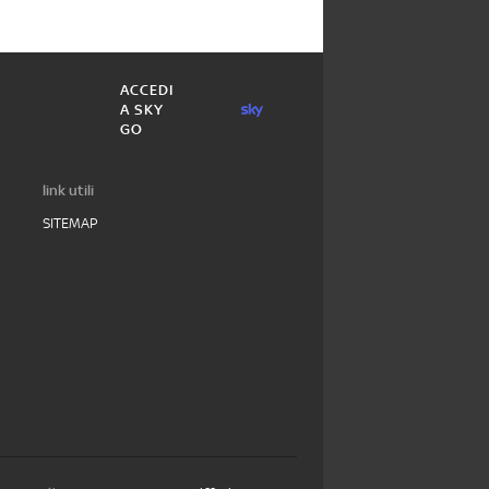
ACCEDI
A SKY
GO
link utili
SITEMAP