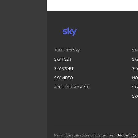
Tutti i siti Sky:
Ser
SKY TG24
SK
SKY SPORT
SK
SKY VIDEO
N
ARCHIVIO SKY ARTE
SK
SPA
Per il consumatore clicca qui per i
Moduli, Co