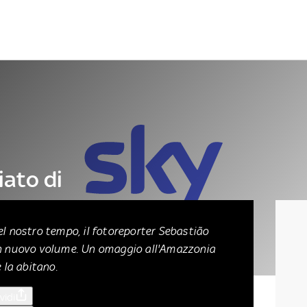
Letteratura
Architettura
Danza e teatro
iato di
o
el nostro tempo, il fotoreporter Sebastião
un nuovo volume. Un omaggio all'Amazzonia
e la abitano.
vidi