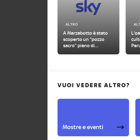
ALTRO
AL
A Marzabotto è stato
L'oa
scoperto un "pozzo
cult
sacro" pieno di
Peru
manufatti antichi
202
VUOI VEDERE ALTRO?
Mostre e eventi