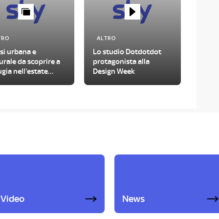
TRO
ALTRO
si urbana e
Lo studio Dotdotdot
urale da scoprire a
protagonista alla
gia nell'estate
Design Week
6
Video
News