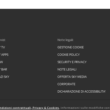
vizi:
Note legali:
Y TV
GESTIONE COOKIE
Y APPS
COOKIE POLICY
OW
SECURITY E PRIVACY
Y BAR
NOTE LEGALI
ZI SKY
OFFERTA SKY MEDIA
CORPORATE
DICHIARAZIONE DI ACCESSIBILITA'
ndizioni contrattuali, Privacy & Cookies
, informazioni sulle modifiche con