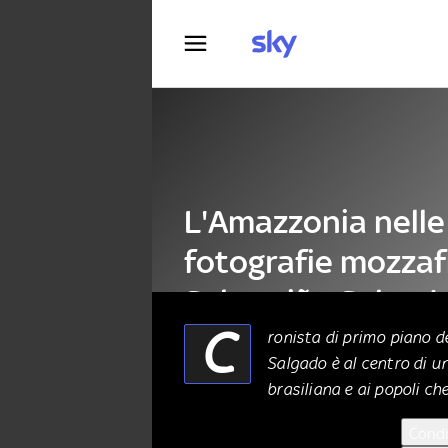
Fotografia
L'Amazzonia nelle
fotografie mozzaf
Sebastião Salgad
C
ronista di primo piano d
Salgado è al centro di 
ALTRO
27 Maggio 2021
brasiliana e ai popoli ch
Condi