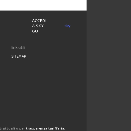
ACCEDI
A SKY
GO
link utili
SITEMAP
trattuali o per
trasparenza tariffaria
,