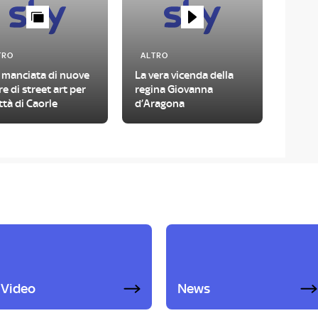
TRO
ALTRO
 manciata di nuove
La vera vicenda della
e di street art per
regina Giovanna
ittà di Caorle
d’Aragona
Video
News