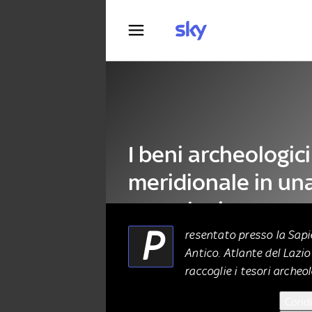
Fotografia
I beni archeologici
meridionale in u
tecnologica
P
resentato presso la Sapi
Antico. Atlante del Lazio
ALTRO
21 Dicembre 2021
raccoglie i tesori archeol
Condi