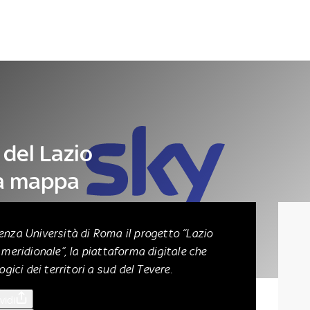
Letteratura
Architettura
Danza e teatro
 del Lazio
na mappa
enza Università di Roma il progetto “
Lazio
 meridionale
”, la piattaforma digitale che
ogici dei territori a sud del Tevere.
vidi