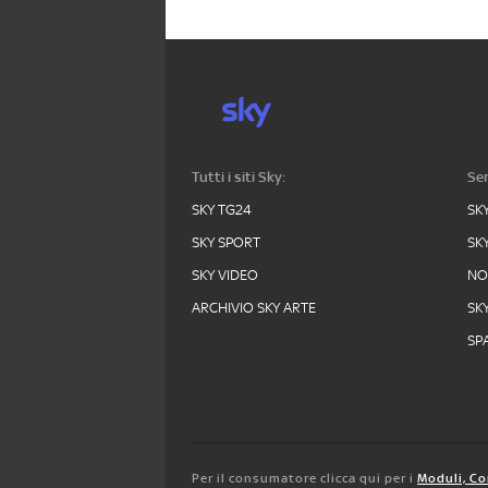
Tutti i siti Sky:
Ser
SKY TG24
SK
SKY SPORT
SK
SKY VIDEO
N
ARCHIVIO SKY ARTE
SK
SPA
Per il consumatore clicca qui per i
Moduli, Co