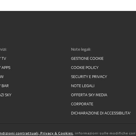
vizi:
Note legali:
Y TV
GESTIONE COOKIE
Y APPS
COOKIE POLICY
OW
SECURITY E PRIVACY
Y BAR
NOTE LEGALI
ZI SKY
OFFERTA SKY MEDIA
CORPORATE
DICHIARAZIONE DI ACCESSIBILITA'
ndizioni contrattuali, Privacy & Cookies
, informazioni sulle modifiche con