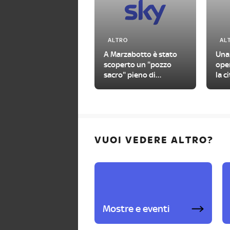
ALTRO
AL
A Marzabotto è stato
Una
scoperto un "pozzo
oper
sacro" pieno di
la c
manufatti antichi
VUOI VEDERE ALTRO?
Mostre e eventi