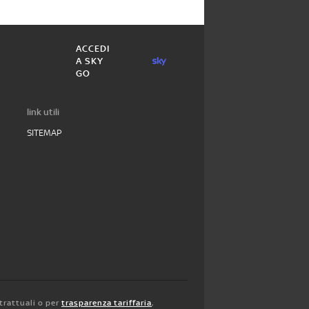
ACCEDI
A SKY
GO
link utili
SITEMAP
trattuali o per
trasparenza tariffaria
,