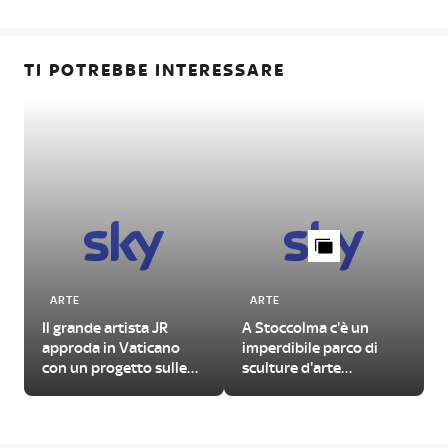
TI POTREBBE INTERESSARE
ARTE
ARTE
Il grande artista JR
A Stoccolma c'è un
L
approda in Vaticano
imperdibile parco di
con un progetto sulle
sculture d'arte
urgenze del nostro
contemporanea
tempo