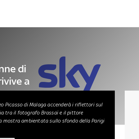
Letteratura
Architettura
Danza e teatro
nne di
ivive a
 Picasso di Malaga accenderà i riflettori sul
a tra il fotografo Brassaï e il pittore
a mostra ambientata sullo sfondo della Parigi