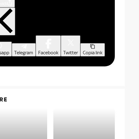
vidi
sapp
Telegram
Facebook
Twitter
Copia link
RE