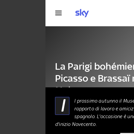
Fotografia
La Parigi bohémie
Picasso e Brassaï r
Malaga
I
l prossimo autunno il Museo
rapporto di lavoro e amicizi
ARTE
05 Maggio 2021
spagnolo. L'occasione è un
d'inizio Novecento.