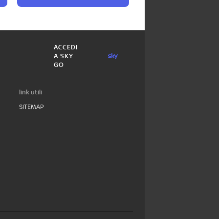
ACCEDI
A SKY
GO
link utili
SITEMAP