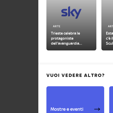
ARTE
AR
Trieste celebra le
Esta
protagoniste
c'è 
dell'avanguardia
Scul
femminile del
visi
Novecento
VUOI VEDERE ALTRO?
Mostre e eventi