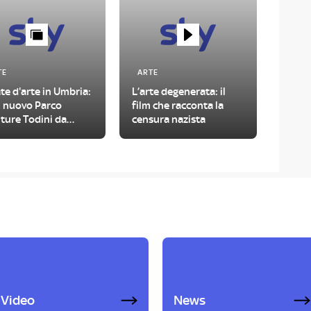
TE
ARTE
te d'arte in Umbria:
L’arte degenerata: il
il nuovo Parco
film che racconta la
ture Todini da
censura nazista
tare
Video
News