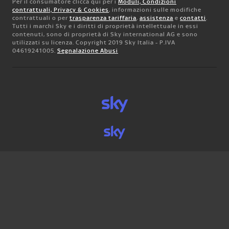
Per il consumatore clicca qui per i
Moduli, Condizioni
contrattuali, Privacy & Cookies
, informazioni sulle modifiche
contrattuali o per
trasparenza tariffaria
,
assistenza
e
contatti
.
Tutti i marchi Sky e i diritti di proprietà intellettuale in essi
contenuti, sono di proprietà di Sky international AG e sono
utilizzati su licenza. Copyright 2019 Sky Italia - P.IVA
04619241005.
Segnalazione Abusi