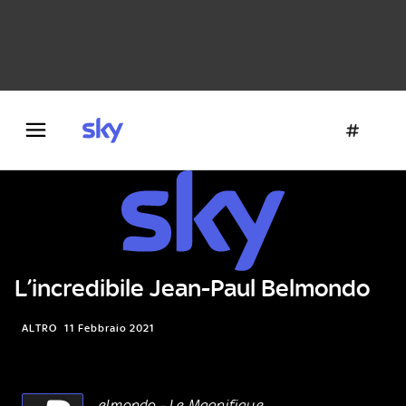
Danza e teatro
Fotografia
Letteratura
Architettura
L’incredibile Jean-Paul Belmondo
ALTRO
11 Febbraio 2021
elmondo ‒ Le Magnifique