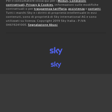
Per il consumatore clicca qui per i
Moduli, Condizioni
contrattuali, Privacy & Cookies
, informazioni sulle modifiche
contrattuali o per
trasparenza tariffaria
,
assistenza
e
contatti
.
Tutti i marchi Sky e i diritti di proprietà intellettuale in essi
contenuti, sono di proprietà di Sky international AG e sono
utilizzati su licenza. Copyright 2019 Sky Italia - P.IVA
04619241005.
Segnalazione Abusi