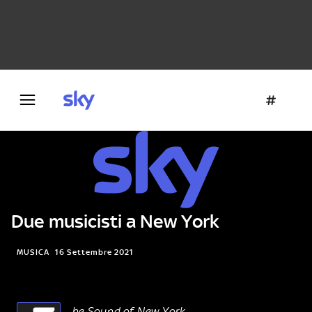
Danza e teatro
Fotografia
Letteratura
Architettura
Due musicisti a New York
MUSICA
16 Settembre 2021
he Sound of New York