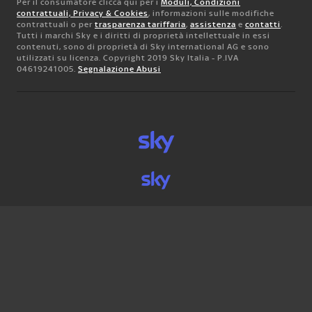
Per il consumatore clicca qui per i
Moduli, Condizioni
contrattuali, Privacy & Cookies
, informazioni sulle modifiche
contrattuali o per
trasparenza tariffaria
,
assistenza
e
contatti
.
Tutti i marchi Sky e i diritti di proprietà intellettuale in essi
contenuti, sono di proprietà di Sky international AG e sono
utilizzati su licenza. Copyright 2019 Sky Italia - P.IVA
04619241005.
Segnalazione Abusi