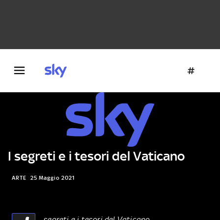
Danza e teatro
Fotografia
Letteratura
Architettura
I segreti e i tesori del Vaticano
ARTE
25 Maggio 2021
segreti e i tesori del Vaticano