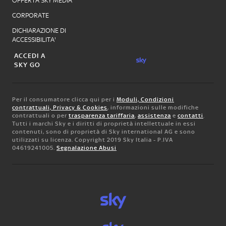
OFFERTA SKY MEDIA
CORPORATE
DICHIARAZIONE DI
ACCESSIBILITA'
ACCEDI A
SKY GO
Per il consumatore clicca qui per i
Moduli, Condizioni
contrattuali, Privacy & Cookies
, informazioni sulle modifiche
contrattuali o per
trasparenza tariffaria
,
assistenza
e
contatti
.
Tutti i marchi Sky e i diritti di proprietà intellettuale in essi
contenuti, sono di proprietà di Sky international AG e sono
utilizzati su licenza. Copyright 2019 Sky Italia - P.IVA
04619241005.
Segnalazione Abusi