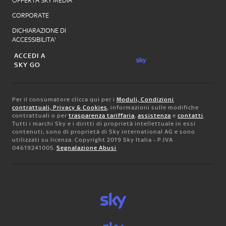
OFFERTA SKY MEDIA
CORPORATE
DICHIARAZIONE DI
ACCESSIBILITA'
ACCEDI A
SKY GO
Per il consumatore clicca qui per i
Moduli, Condizioni
contrattuali, Privacy & Cookies
, informazioni sulle modifiche
contrattuali o per
trasparenza tariffaria
,
assistenza
e
contatti
.
Tutti i marchi Sky e i diritti di proprietà intellettuale in essi
contenuti, sono di proprietà di Sky international AG e sono
utilizzati su licenza. Copyright 2019 Sky Italia - P.IVA
04619241005.
Segnalazione Abusi