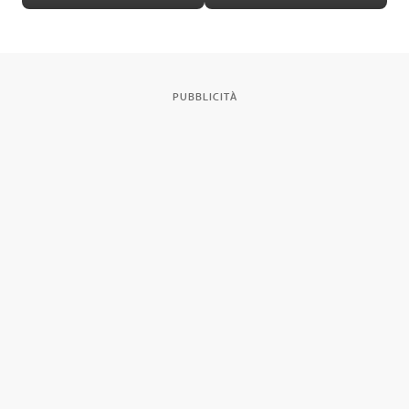
Dario Fo
Montevago
PUBBLICITÀ