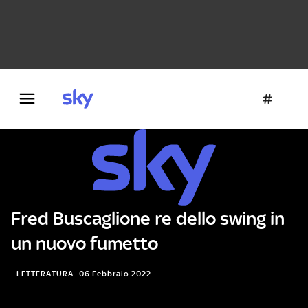
Danza e teatro
Fotografia
Letteratura
Architettura
Fred Buscaglione re dello swing in
un nuovo fumetto
LETTERATURA
06 Febbraio 2022