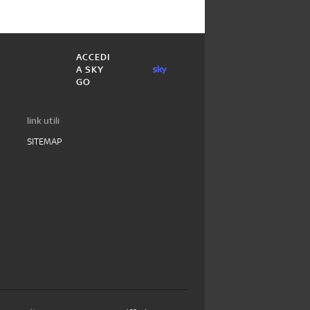
ACCEDI
A SKY
GO
link utili
SITEMAP