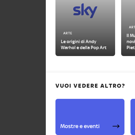
AR
ARTE
Il M
Le origini di Andy
novi
Warhol e della Pop Art
Piet
202
VUOI VEDERE ALTRO?
Mostre e eventi