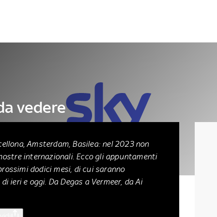
Letteratura
Architettura
Danza e teatro
da vedere
a
arcellona, Amsterdam, Basilea: nel 2023 non
ostre internazionali. Ecco gli appuntamenti
prossimi dodici mesi, di cui saranno
 di ieri e oggi. Da Degas a Vermeer, da Ai
vidi