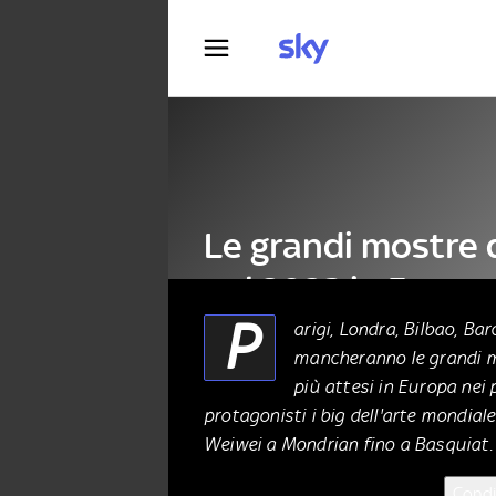
Fotografia
Le grandi mostre 
nel 2023 in Europ
P
arigi, Londra, Bilbao, B
mancheranno le grandi m
ARTE
28 Dicembre 2022
più attesi in Europa nei 
protagonisti i big dell'arte mondiale
Weiwei a Mondrian fino a Basquiat.
Condi