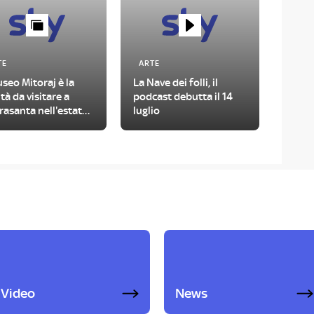
TE
ARTE
useo Mitoraj è la
La Nave dei folli, il
tà da visitare a
podcast debutta il 14
rasanta nell'estate
luglio
6
Video
News