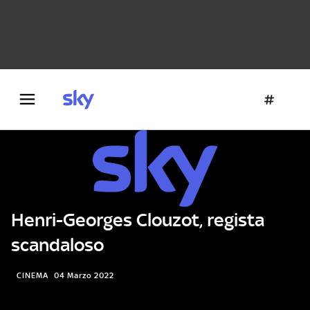
Danza e teatro
Fotografia
Letteratura
Architettura
Henri-Georges Clouzot, regista
scandaloso
CINEMA
04 Marzo 2022