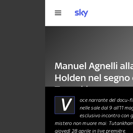
Fotografia
Manuel Agnelli all
Holden nel segno 
Tutankhamon
V
oce narrante del docu-f
nelle sale dal 9 all’11 m
CINEMA
21 Aprile 2022
esclusivo incontro
con g
mistero non muore mai: Tutankhamon
giovedì 28 aprile in live première.