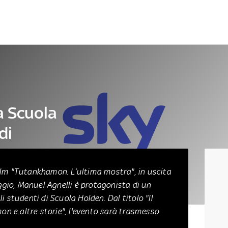
Letteratura
Architettura
Danza e teatro
a Scuola
di
ilm "Tutankhamon. L’ultima mostra", in uscita
aggio, Manuel Agnelli è protagonista di un
li studenti di Scuola Holden. Dal titolo "Il
 e altre storie", l'evento sarà trasmesso