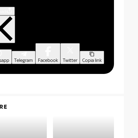
vidi
sapp
Telegram
Facebook
Twitter
Copia link
RE