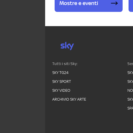
Mostre e eventi
Tutti i siti Sky:
Ser
SKY TG24
SK
SKY SPORT
SK
SKY VIDEO
N
ARCHIVIO SKY ARTE
SK
SPA