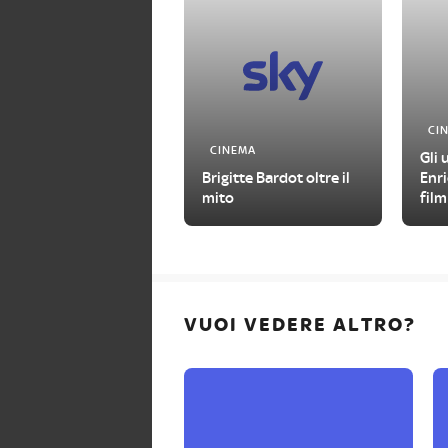
CI
CINEMA
Gli 
Brigitte Bardot oltre il
Enri
mito
film
VUOI VEDERE ALTRO?