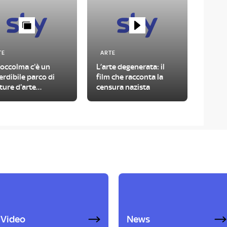
TE
ARTE
toccolma c'è un
L’arte degenerata: il
rdibile parco di
film che racconta la
ture d'arte
censura nazista
temporanea
Video
News