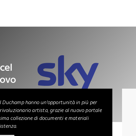
Letteratura
Architettura
Danza e teatro
cel
uovo
el Duchamp hanno un'opportunità in più per
 rivoluzionario artista, grazie al nuovo portale
sima collezione di documenti e materiali
sistenza.