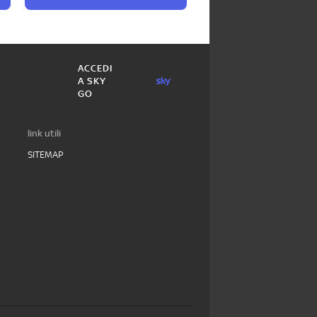
ACCEDI
A SKY
GO
link utili
SITEMAP