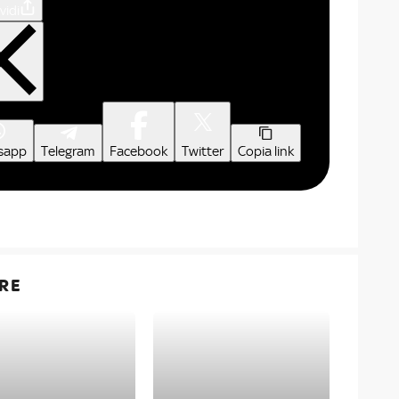
vidi
sapp
Telegram
Facebook
Twitter
Copia link
RE