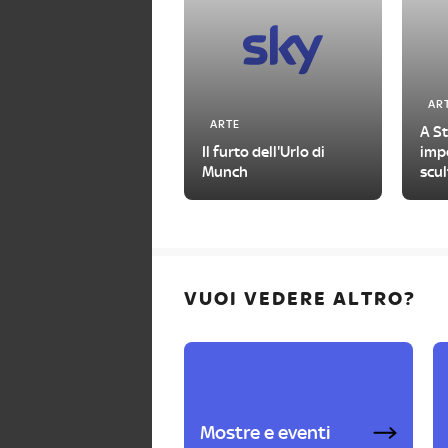
AR
ARTE
A S
Il furto dell'Urlo di
impe
Munch
scul
con
VUOI VEDERE ALTRO?
Mostre e eventi