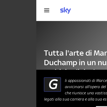
Fotografia
Tutta l'arte di Mar
Duchamp in un n
archivio digitale
G
li appassionati di Marc
avvicinarsi all'opera del
ARTE
28 Gennaio 2022
che riunisce una vastis
legati alla sua carriera e alla sua e