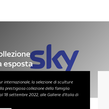
Letteratura
Architettura
Danza e teatro
ollezione
a esposta
ur internazionale, la selezione di sculture
la prestigiosa collezione della famiglia
al 18 settembre 2022, alle Gallerie d’Italia di