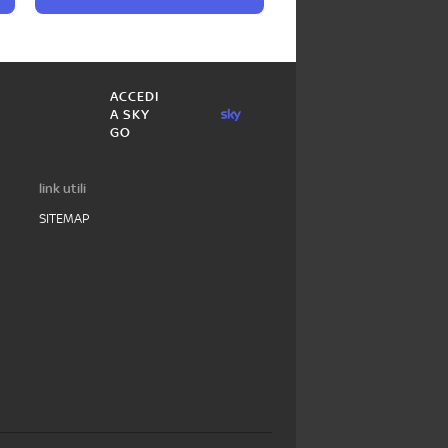
ACCEDI
A SKY
GO
link utili
SITEMAP