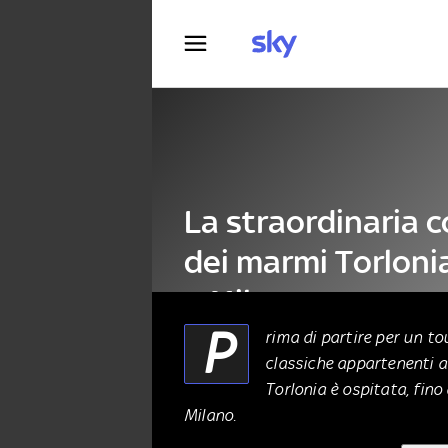
Fotografia
La straordinaria c
dei marmi Torloni
a Milano
P
rima di partire per un to
classiche appartenenti al
ARTE
29 Maggio 2022
Torlonia è ospitata, fino 
Milano.