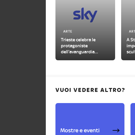
ARTE
AR
Trieste celebra le
A S
protagoniste
impe
dell'avanguardia
scul
femminile del
con
Novecento
VUOI VEDERE ALTRO?
Mostre e eventi