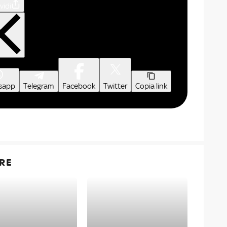
vidi
sapp
Telegram
Facebook
Twitter
Copia link
RE