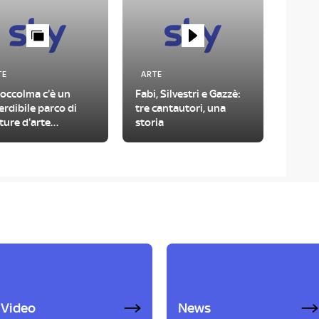
TE
ARTE
toccolma c'è un
Fabi, Silvestri e Gazzè:
rdibile parco di
tre cantautori, una
ture d'arte
storia
temporanea
Video
News