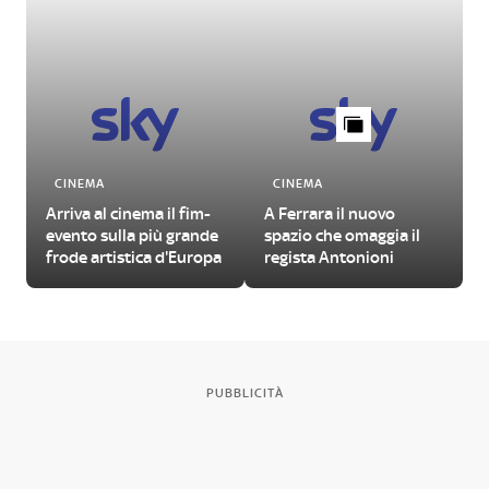
CINEMA
CINEMA
Arriva al cinema il fim-
A Ferrara il nuovo
evento sulla più grande
spazio che omaggia il
frode artistica d'Europa
regista Antonioni
PUBBLICITÀ