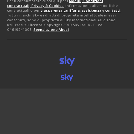
Per il consumatore clicca qui per i
Moduli, Condizioni
contrattuali, Privacy & Cookies
, informazioni sulle modifiche
contrattuali o per
trasparenza tariffaria
,
assistenza
e
contatti
.
Tutti i marchi Sky e i diritti di proprietà intellettuale in essi
contenuti, sono di proprietà di Sky international AG e sono
utilizzati su licenza. Copyright 2019 Sky Italia - P.IVA
04619241005.
Segnalazione Abusi