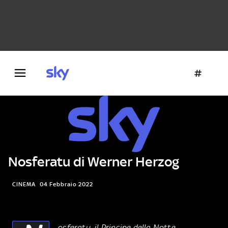
Danza e teatro
Fotografia
Letteratura
Architettura
Nosferatu di Werner Herzog
CINEMA
04 Febbraio 2022
osferatu, il Principe della Notte