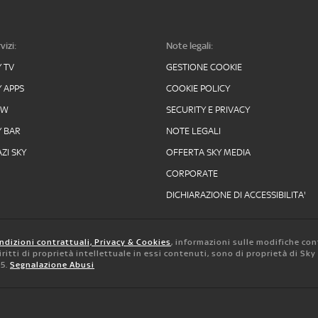
vizi:
Note legali:
Y TV
GESTIONE COOKIE
Y APPS
COOKIE POLICY
OW
SECURITY E PRIVACY
Y BAR
NOTE LEGALI
ZI SKY
OFFERTA SKY MEDIA
CORPORATE
DICHIARAZIONE DI ACCESSIBILITA'
ndizioni contrattuali, Privacy & Cookies
, informazioni sulle modifiche con
 diritti di proprietà intellettuale in essi contenuti, sono di proprietà di Sk
05.
Segnalazione Abusi