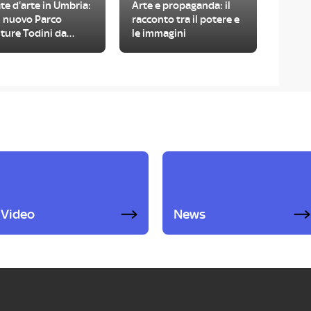
te d'arte in Umbria:
Arte e propaganda: il
il nuovo Parco
racconto tra il potere e
ture Todini da
le immagini
tare
Video
News