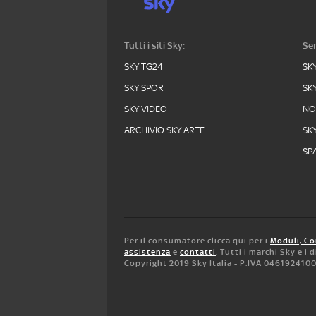
Tutti i siti Sky:
Ser
SKY TG24
SK
SKY SPORT
SK
SKY VIDEO
N
ARCHIVIO SKY ARTE
SK
SPA
Per il consumatore clicca qui per i
Moduli, Co
assistenza
e
contatti
. Tutti i marchi Sky e i
Copyright 2019 Sky Italia - P.IVA 046192410