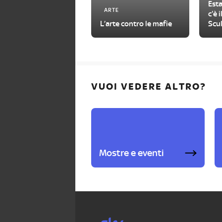
Esta
ARTE
c'è 
L’arte contro le mafie
Scul
visi
VUOI VEDERE ALTRO?
Mostre e eventi