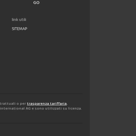
GO
link utili
SITEMAP
trattuali o per
trasparenza tariffaria
,
y international AG e sono utilizzati su licenza.