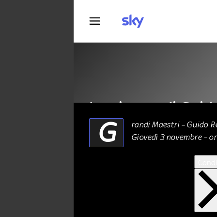
Fotografia
La pittura di Guid
G
randi Maestri – Guido R
Giovedì 3 novembre – or
ARTE
02 Novembre 2022
Condi