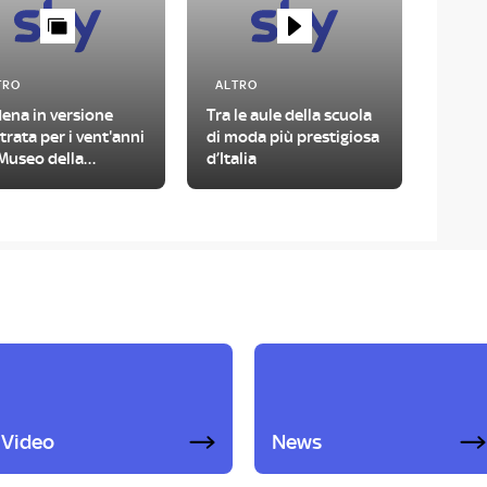
TRO
ALTRO
ena in versione
Tra le aule della scuola
strata per i vent'anni
di moda più prestigiosa
Museo della
d’Italia
rina
Video
News