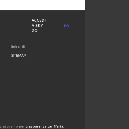
ACCEDI
A SKY
GO
link utili
SITEMAP
trattuali o per
trasparenza tariffaria
,