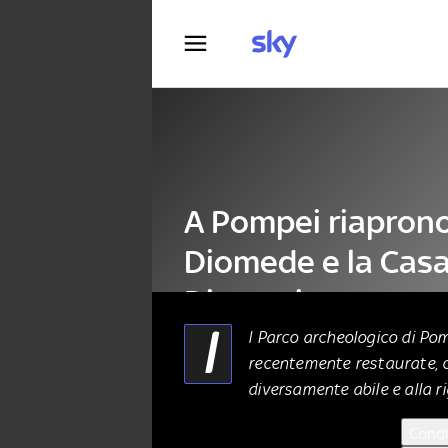
Fotografia
A Pompei riaprono 
Diomede e la Casa
Dioscuri
I
l Parco archeologico di Po
recentemente restaurate, c
ALTRO
10 Novembre 2022
diversamente abile e alla ri
Condi