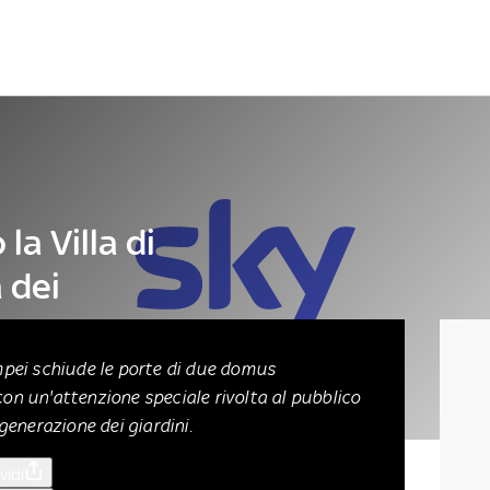
Letteratura
Architettura
Danza e teatro
la Villa di
 dei
mpei schiude le porte di due domus
on un'attenzione speciale rivolta al pubblico
generazione dei giardini.
vidi