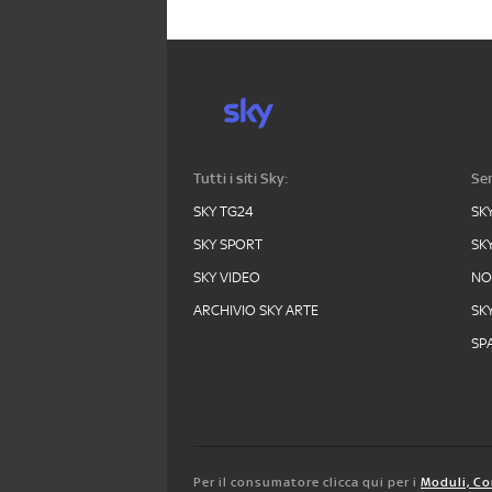
Tutti i siti Sky:
Ser
SKY TG24
SK
SKY SPORT
SK
SKY VIDEO
N
ARCHIVIO SKY ARTE
SK
SPA
Per il consumatore clicca qui per i
Moduli, Co