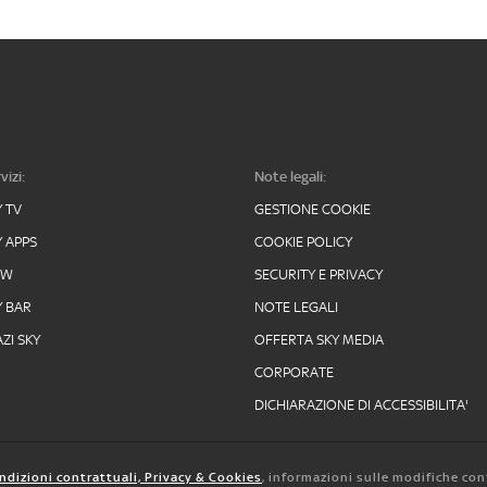
vizi:
Note legali:
Y TV
GESTIONE COOKIE
Y APPS
COOKIE POLICY
OW
SECURITY E PRIVACY
Y BAR
NOTE LEGALI
ZI SKY
OFFERTA SKY MEDIA
CORPORATE
DICHIARAZIONE DI ACCESSIBILITA'
ndizioni contrattuali, Privacy & Cookies
, informazioni sulle modifiche con