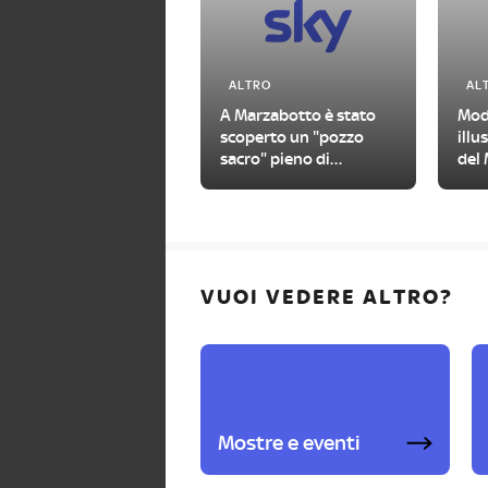
ALTRO
AL
A Marzabotto è stato
Mod
scoperto un "pozzo
illu
sacro" pieno di
del 
manufatti antichi
Figu
VUOI VEDERE ALTRO?
Mostre e eventi