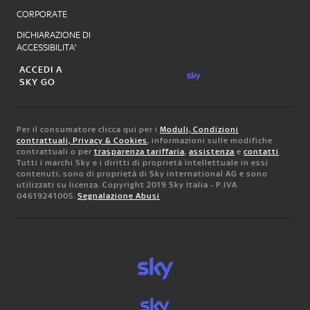
CORPORATE
DICHIARAZIONE DI
ACCESSIBILITA'
ACCEDI A
SKY GO
Per il consumatore clicca qui per i
Moduli, Condizioni
contrattuali, Privacy & Cookies
, informazioni sulle modifiche
contrattuali o per
trasparenza tariffaria
,
assistenza
e
contatti
.
Tutti i marchi Sky e i diritti di proprietà intellettuale in essi
contenuti, sono di proprietà di Sky international AG e sono
utilizzati su licenza. Copyright 2019 Sky Italia - P.IVA
04619241005.
Segnalazione Abusi