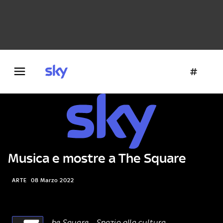
Danza e teatro
Fotografia
Letteratura
Architettura
Musica e mostre a The Square
ARTE
08 Marzo 2022
he Square – Spazio alla cultura