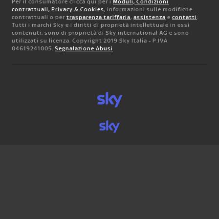
Per il consumatore clicca qui per i
Moduli, Condizioni
contrattuali, Privacy & Cookies
, informazioni sulle modifiche
contrattuali o per
trasparenza tariffaria
,
assistenza
e
contatti
.
Tutti i marchi Sky e i diritti di proprietà intellettuale in essi
contenuti, sono di proprietà di Sky international AG e sono
utilizzati su licenza. Copyright 2019 Sky Italia - P.IVA
04619241005.
Segnalazione Abusi