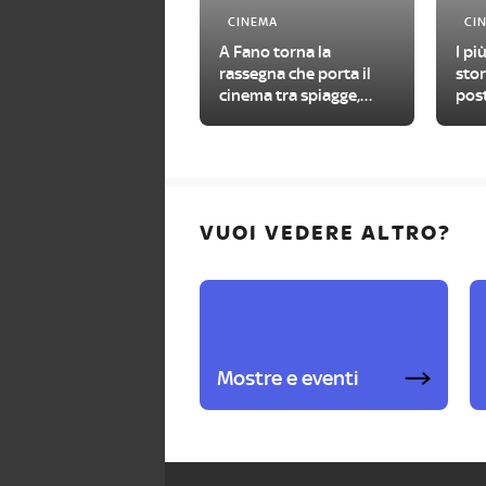
CINEMA
CI
A Fano torna la
I pi
rassegna che porta il
stor
cinema tra spiagge,
post
piazze e cortili della
città
VUOI VEDERE ALTRO?
Mostre e eventi