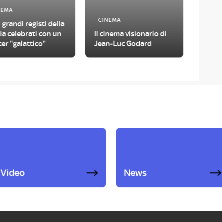
NEMA
CINEMA
ù grandi registi della
ia celebrati con un
Il cinema visionario di
er "galattico"
Jean-Luc Godard
Video
News