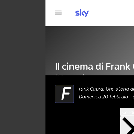
Fotografia
Il cinema di Frank
l’America
F
rank Capra: Una storia 
Domenica 20 febbraio – o
CINEMA
18 Febbraio 2022
Condi