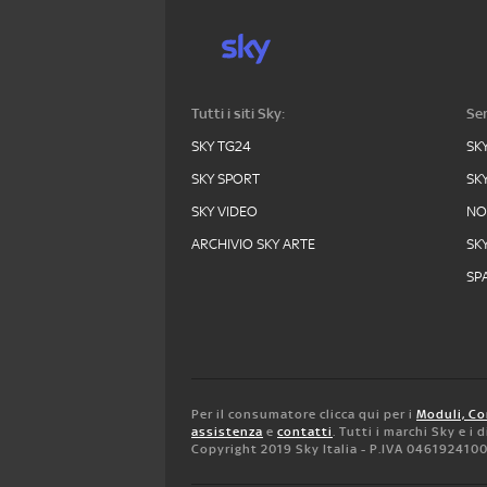
Tutti i siti Sky:
Ser
SKY TG24
SK
SKY SPORT
SK
SKY VIDEO
N
ARCHIVIO SKY ARTE
SK
SPA
Per il consumatore clicca qui per i
Moduli, Co
assistenza
e
contatti
. Tutti i marchi Sky e i
Copyright 2019 Sky Italia - P.IVA 046192410