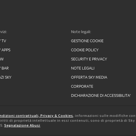
vizi:
Note legali:
Y TV
GESTIONE COOKIE
Y APPS
COOKIE POLICY
OW
SECURITY E PRIVACY
Y BAR
NOTE LEGALI
ZI SKY
OFFERTA SKY MEDIA
CORPORATE
DICHIARAZIONE DI ACCESSIBILITA'
ndizioni contrattuali, Privacy & Cookies
, informazioni sulle modifiche con
 diritti di proprietà intellettuale in essi contenuti, sono di proprietà di Sk
05.
Segnalazione Abusi