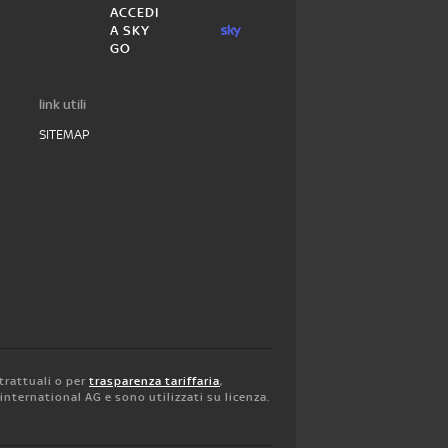
ACCEDI
A SKY
GO
link utili
SITEMAP
trattuali o per
trasparenza tariffaria
,
y international AG e sono utilizzati su licenza.