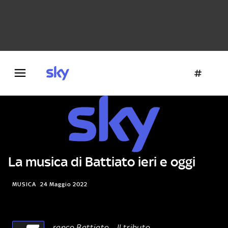
Danza e teatro
Fotografia
Letteratura
Architettura
La musica di Battiato ieri e oggi
MUSICA
24 Maggio 2022
ranco Battiato – Il tributo