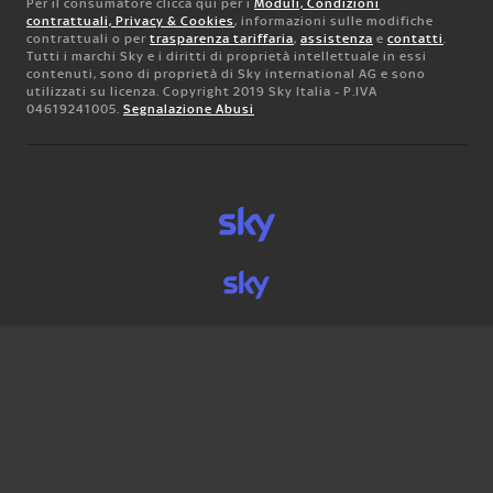
Per il consumatore clicca qui per i
Moduli, Condizioni
contrattuali, Privacy & Cookies
, informazioni sulle modifiche
contrattuali o per
trasparenza tariffaria
,
assistenza
e
contatti
.
Tutti i marchi Sky e i diritti di proprietà intellettuale in essi
contenuti, sono di proprietà di Sky international AG e sono
utilizzati su licenza. Copyright 2019 Sky Italia - P.IVA
04619241005.
Segnalazione Abusi