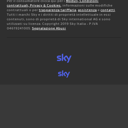
Per il consumatore clicca qui per i
Moduli, Condizioni
contrattuali, Privacy & Cookies
, informazioni sulle modifiche
contrattuali o per
trasparenza tariffaria
,
assistenza
e
contatti
.
Tutti i marchi Sky e i diritti di proprietà intellettuale in essi
contenuti, sono di proprietà di Sky international AG e sono
utilizzati su licenza. Copyright 2019 Sky Italia - P.IVA
04619241005.
Segnalazione Abusi