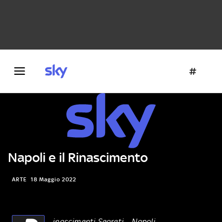
Danza e teatro
Fotografia
Letteratura
Architettura
Napoli e il Rinascimento
ARTE
18 Maggio 2022
inascimenti Segreti – Napoli