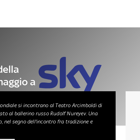
Letteratura
Architettura
Danza e teatro
della
aggio a
ondiale si incontrano al Teatro Arcimboldi di
ato al ballerino russo Rudolf Nureyev. Una
, nel segno dell'incontro fra tradizione e