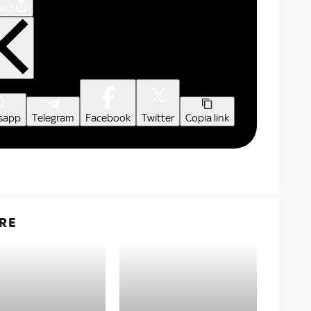
vidi
sapp
Telegram
Facebook
Twitter
Copia link
RE