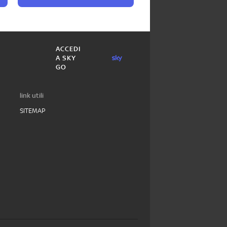
ACCEDI
A SKY
GO
link utili
SITEMAP