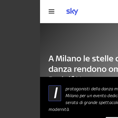
Fotografia
A Milano le stelle 
danza rendono om
Rudolf Nureyev
I
protagonisti della danza m
Milano per un evento dedic
DANZA E TEATRO
03 Maggio 2022
serata di grande spettacolo
modernità.