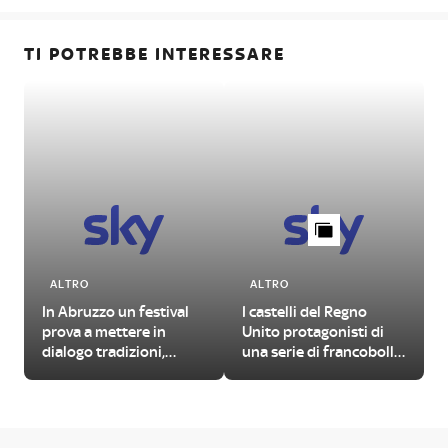
TI POTREBBE INTERESSARE
ALTRO
ALTRO
In Abruzzo un festival
I castelli del Regno
prova a mettere in
Unito protagonisti di
dialogo tradizioni,
una serie di francobolli
d
folklore e linguaggi
illustrati
contemporanei