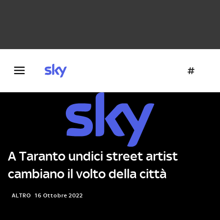
Danza e teatro
Fotografia
Letteratura
Architettura
A Taranto undici street artist
cambiano il volto della città
ALTRO
16 Ottobre 2022