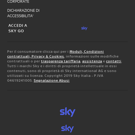
CORPORATE
DICHIARAZIONE DI
ACCESSIBILITA'
ACCEDI A
SKY GO
Per il consumatore clicca qui per i
Moduli, Condizioni
contrattuali, Privacy & Cookies
, informazioni sulle modifiche
contrattuali o per
trasparenza tariffaria
,
assistenza
e
contatti
.
Tutti i marchi Sky e i diritti di proprietà intellettuale in essi
contenuti, sono di proprietà di Sky international AG e sono
utilizzati su licenza. Copyright 2019 Sky Italia - P.IVA
04619241005.
Segnalazione Abusi