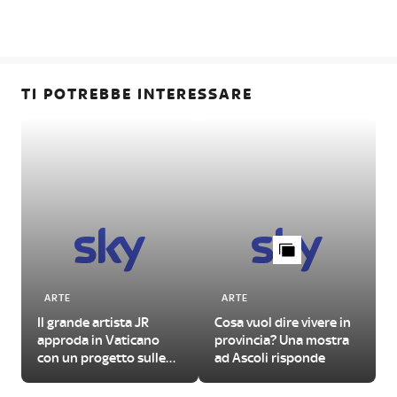
TI POTREBBE INTERESSARE
ARTE
ARTE
Il grande artista JR
Cosa vuol dire vivere in
L
approda in Vaticano
provincia? Una mostra
con un progetto sulle
ad Ascoli risponde
urgenze del nostro
tempo