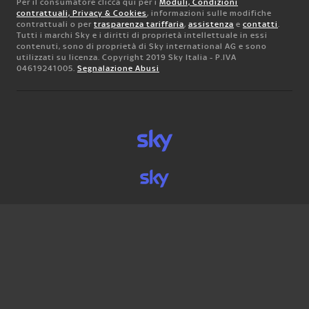
Per il consumatore clicca qui per i
Moduli, Condizioni
contrattuali, Privacy & Cookies
, informazioni sulle modifiche
contrattuali o per
trasparenza tariffaria
,
assistenza
e
contatti
.
Tutti i marchi Sky e i diritti di proprietà intellettuale in essi
contenuti, sono di proprietà di Sky international AG e sono
utilizzati su licenza. Copyright 2019 Sky Italia - P.IVA
04619241005.
Segnalazione Abusi