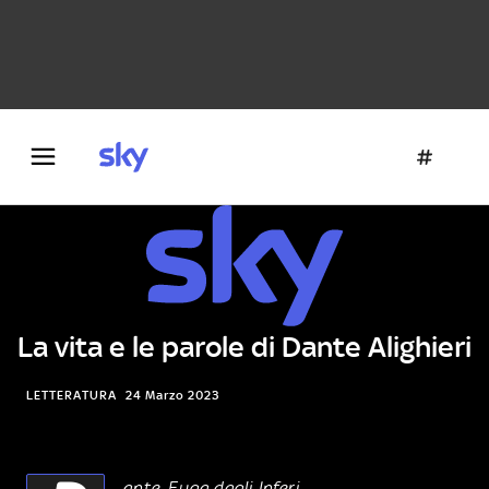
Danza e teatro
Fotografia
Letteratura
Architettura
La vita e le parole di Dante Alighieri
LETTERATURA
24 Marzo 2023
ante. Fuga dagli Inferi