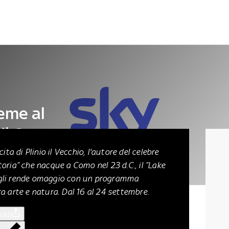
Letteratura
Architettura
Danza e teatro
eme al
 di Como
cita di Plinio il Vecchio, l'autore del celebre
toria” che nacque
a Como nel 23 d.C.
, il ”Lake
 gli rende omaggio con un programma
a arte e natura. Dal 16 al 24 settembre.
vidi