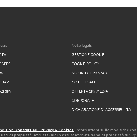
vizi:
Note legali:
Y TV
GESTIONE COOKIE
Y APPS
COOKIE POLICY
OW
SECURITY E PRIVACY
Y BAR
NOTE LEGALI
ZI SKY
OFFERTA SKY MEDIA
CORPORATE
DICHIARAZIONE DI ACCESSIBILITA'
ndizioni contrattuali, Privacy & Cookies
, informazioni sulle modifiche con
 diritti di proprietà intellettuale in essi contenuti, sono di proprietà di Sk