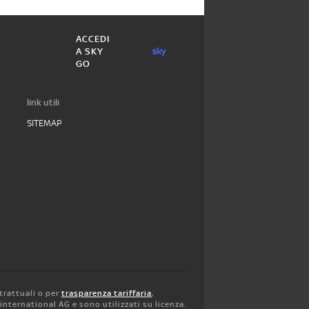
ACCEDI
A SKY
GO
link utili
SITEMAP
trattuali o per
trasparenza tariffaria
,
y international AG e sono utilizzati su licenza.