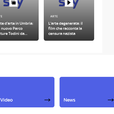
TE
ARTE
te d'arte in Umbria:
L’arte degenerata: il
il nuovo Parco
film che racconta la
ture Todini da
censura nazista
tare
Video
News