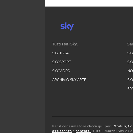
Tutti i siti Sky:
Ser
SKY TG24
SK
SKY SPORT
SK
SKY VIDEO
N
ARCHIVIO SKY ARTE
SK
SPA
Per il consumatore clicca qui per i
Moduli, Co
assistenza
e
contatti
. Tutti i marchi Sky e i