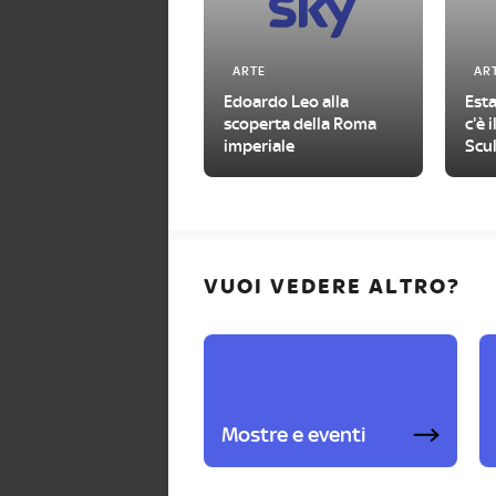
ARTE
AR
Edoardo Leo alla
Esta
scoperta della Roma
c'è 
imperiale
Scul
visi
VUOI VEDERE ALTRO?
Mostre e eventi