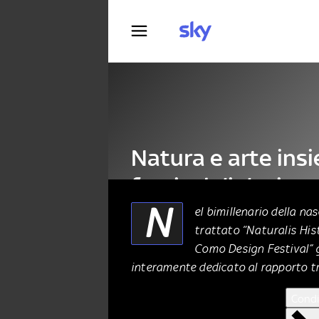
Fotografia
Natura e arte insi
festival di design
N
el bimillenario della nas
trattato “Naturalis His
ARTE
05 Settembre 2023
Como Design Festival”
interamente dedicato al rapporto tr
Condi