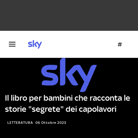
Danza e teatro
Fotografia
Letteratura
Architettura
Il libro per bambini che racconta le
storie "segrete" dei capolavori
LETTERATURA
06 Ottobre 2023