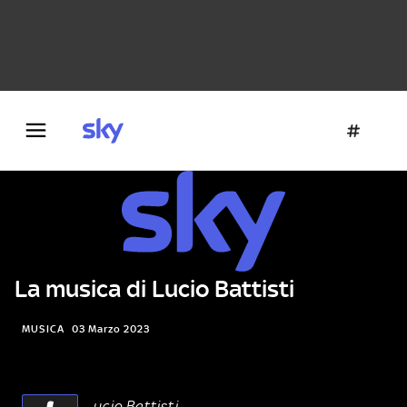
Danza e teatro
Fotografia
Letteratura
Architettura
La musica di Lucio Battisti
MUSICA
03 Marzo 2023
ucio Battisti