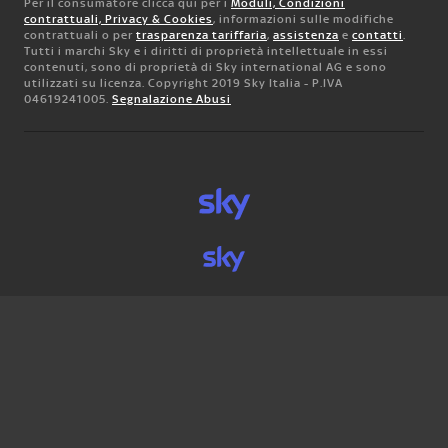
Per il consumatore clicca qui per i
Moduli, Condizioni
contrattuali, Privacy & Cookies
, informazioni sulle modifiche
contrattuali o per
trasparenza tariffaria
,
assistenza
e
contatti
.
Tutti i marchi Sky e i diritti di proprietà intellettuale in essi
contenuti, sono di proprietà di Sky international AG e sono
utilizzati su licenza. Copyright 2019 Sky Italia - P.IVA
04619241005.
Segnalazione Abusi