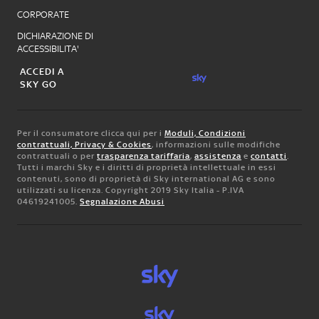
CORPORATE
DICHIARAZIONE DI
ACCESSIBILITA'
ACCEDI A
SKY GO
Per il consumatore clicca qui per i
Moduli, Condizioni
contrattuali, Privacy & Cookies
, informazioni sulle modifiche
contrattuali o per
trasparenza tariffaria
,
assistenza
e
contatti
.
Tutti i marchi Sky e i diritti di proprietà intellettuale in essi
contenuti, sono di proprietà di Sky international AG e sono
utilizzati su licenza. Copyright 2019 Sky Italia - P.IVA
04619241005.
Segnalazione Abusi