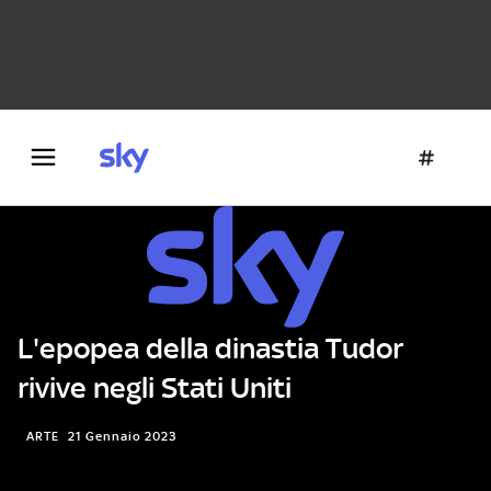
Danza e teatro
Fotografia
Letteratura
Architettura
L'epopea della dinastia Tudor
rivive negli Stati Uniti
ARTE
21 Gennaio 2023