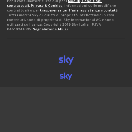
Per il consumatore clicca qui per i
Moduli, Condizioni
contrattuali, Privacy & Cookies
, informazioni sulle modifiche
contrattuali o per
trasparenza tariffaria
,
assistenza
e
contatti
.
Tutti i marchi Sky e i diritti di proprietà intellettuale in essi
contenuti, sono di proprietà di Sky international AG e sono
utilizzati su licenza. Copyright 2019 Sky Italia - P.IVA
04619241005.
Segnalazione Abusi