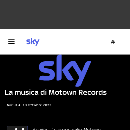
Danza e teatro
Fotografia
Letteratura
Architettura
La musica di Motown Records
MUSICA
10 Ottobre 2023
itsville – La storia della Motown