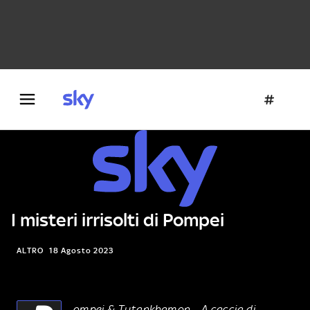
Danza e teatro
Fotografia
Letteratura
Architettura
I misteri irrisolti di Pompei
ALTRO
18 Agosto 2023
ompei & Tutankhamon – A caccia di