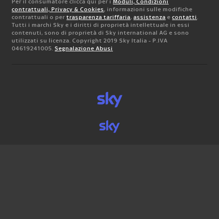
Per il consumatore clicca qui per i
Moduli, Condizioni
contrattuali, Privacy & Cookies
, informazioni sulle modifiche
contrattuali o per
trasparenza tariffaria
,
assistenza
e
contatti
.
Tutti i marchi Sky e i diritti di proprietà intellettuale in essi
contenuti, sono di proprietà di Sky international AG e sono
utilizzati su licenza. Copyright 2019 Sky Italia - P.IVA
04619241005.
Segnalazione Abusi