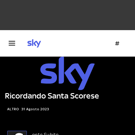
Danza e teatro
Fotografia
Letteratura
Architettura
Ricordando Santa Scorese
ALTRO
31 Agosto 2023
anta Subito