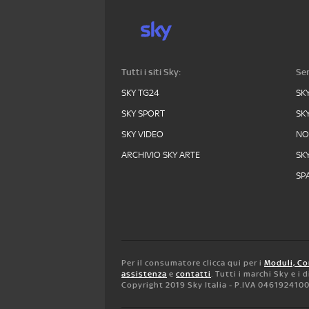
Tutti i siti Sky:
Ser
SKY TG24
SK
SKY SPORT
SK
SKY VIDEO
N
ARCHIVIO SKY ARTE
SK
SPA
Per il consumatore clicca qui per i
Moduli, Co
assistenza
e
contatti
. Tutti i marchi Sky e i
Copyright 2019 Sky Italia - P.IVA 046192410