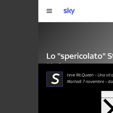
Fotografia
Lo "spericolato" 
McQueen
S
teve McQueen – Una vita
Martedì 7 novembre – dal
CINEMA
07 Novembre 2023
Condi