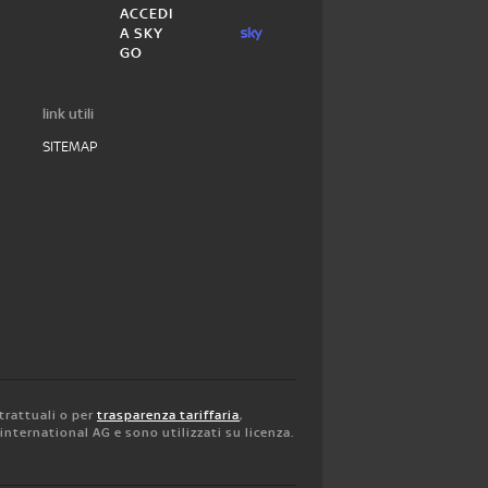
ACCEDI
A SKY
GO
link utili
SITEMAP
trattuali o per
trasparenza tariffaria
,
y international AG e sono utilizzati su licenza.