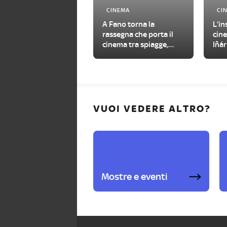
CINEMA
CI
A Fano torna la
L’in
rassegna che porta il
cin
cinema tra spiagge,
Iñár
piazze e cortili della
Fon
città
Mil
VUOI VEDERE ALTRO?
Mostre e eventi