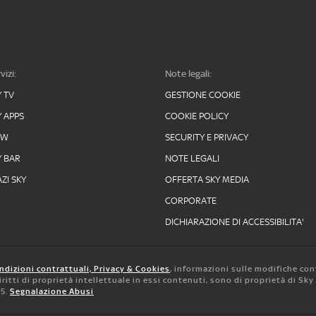
vizi:
Note legali:
Y TV
GESTIONE COOKIE
Y APPS
COOKIE POLICY
OW
SECURITY E PRIVACY
Y BAR
NOTE LEGALI
ZI SKY
OFFERTA SKY MEDIA
CORPORATE
DICHIARAZIONE DI ACCESSIBILITA'
ndizioni contrattuali, Privacy & Cookies
, informazioni sulle modifiche con
 diritti di proprietà intellettuale in essi contenuti, sono di proprietà di Sk
05.
Segnalazione Abusi