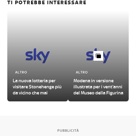
TI POTREBBE INTERESSARE
ALTRO
ALTRO
La nuova lotteria per
Modena in versione
visitare Stonehenge più
illustrata per i vent'anni
da vicino che mai
del Museo della Figurina
d
PUBBLICITÀ