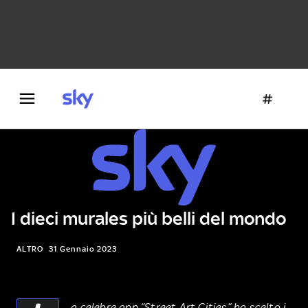
Danza e teatro
Fotografia
Letteratura
Architettura
I dieci murales più belli del mondo
ALTRO
31 Gennaio 2023
a celebre app “Street Art Cities” ha scelto i