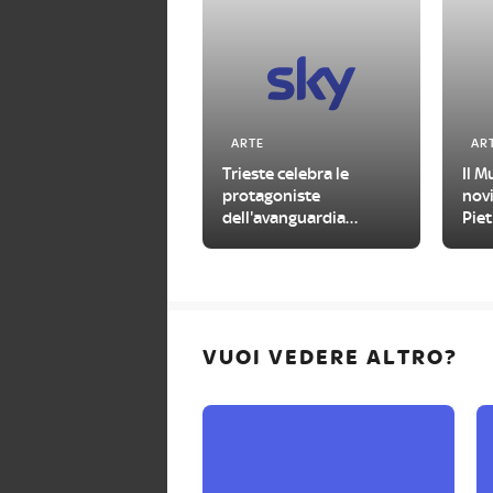
ARTE
AR
Trieste celebra le
Il M
protagoniste
novi
dell'avanguardia
Piet
femminile del
202
Novecento
VUOI VEDERE ALTRO?