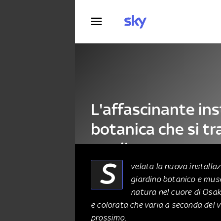
Fotografia
L'affascinante ins
botanica che si t
con il vento
S
velata la nuova installa
giardino botanico e muse
ARTE
06 Settembre 2023
natura nel cuore di Osak
e colorata che varia a seconda del ve
prossimo.