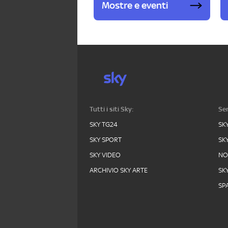
Mostre e eventi
Tutti i siti Sky:
Ser
SKY TG24
SK
SKY SPORT
SK
SKY VIDEO
N
ARCHIVIO SKY ARTE
SK
SPA