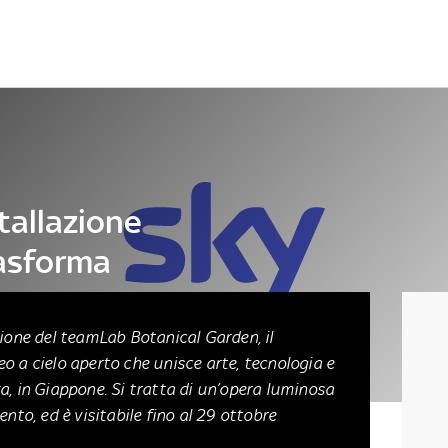
Letteratura
Architettura
Danza e teatro
tallazione
rasforma
zione del teamLab Botanical Garden, il
o a cielo aperto che unisce arte, tecnologia e
a, in Giappone. Si tratta di un’opera luminosa
nto, ed è visitabile fino al 29 ottobre