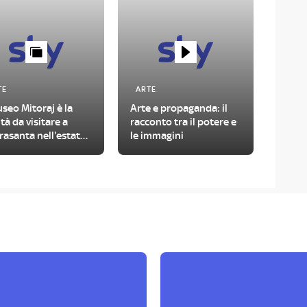
TE
ARTE
useo Mitoraj è la
Arte e propaganda: il
tà da visitare a
racconto tra il potere e
rasanta nell'estate
le immagini
6