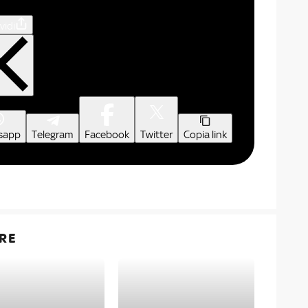
vidi
sapp
Telegram
Facebook
Twitter
Copia link
RE