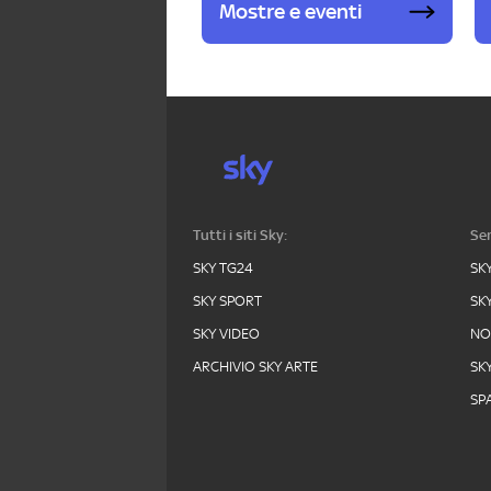
Mostre e eventi
Tutti i siti Sky:
Ser
SKY TG24
SK
SKY SPORT
SK
SKY VIDEO
N
ARCHIVIO SKY ARTE
SK
SPA