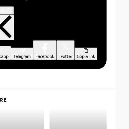
vidi
sapp
Telegram
Facebook
Twitter
Copia link
RE