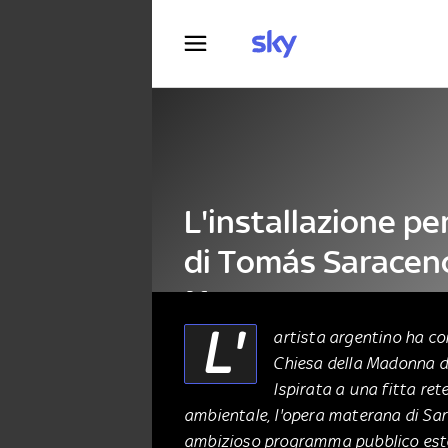
Fotografia
L'installazione p
di Tomás Saracen
Matera
L'
artista argentino ha con
Chiesa della Madonna de
ARTE
29 Novembre 2023
Ispirata a una fitta ret
ambientale, l'opera materana di Sar
ambizioso programma pubblico este