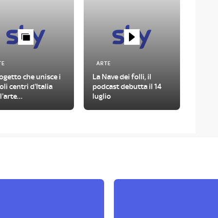
TE
ARTE
rogetto che unisce i
La Nave dei folli, il
oli centri d'Italia
podcast debutta il 14
l'arte
luglio
temporanea