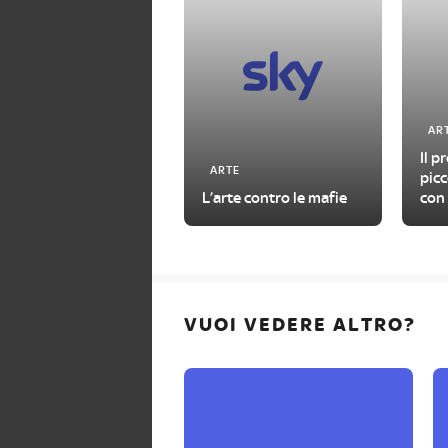
AR
Il p
ARTE
picc
L’arte contro le mafie
con 
con
VUOI VEDERE ALTRO?