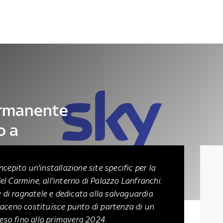
Letteratura
Architettura
Danza e teatro
ermanente
o a
cepito un'installazione site specific per la
l Carmine, all'interno di Palazzo Lanfranchi.
e di ragnatele e dedicata alla salvaguardia
aceno costituisce punto di partenza di un
so fino alla primavera 2024.