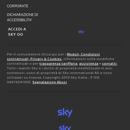
CORPORATE
DICHIARAZIONE DI
ACCESSIBILITA'
ACCEDI A
SKY GO
Per il consumatore clicca qui per i
Moduli, Condizioni
contrattuali, Privacy & Cookies
, informazioni sulle modifiche
contrattuali o per
trasparenza tariffaria
,
assistenza
e
contatti
.
Tutti i marchi Sky e i diritti di proprietà intellettuale in essi
contenuti, sono di proprietà di Sky international AG e sono
utilizzati su licenza. Copyright 2019 Sky Italia - P.IVA
04619241005.
Segnalazione Abusi